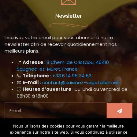
Newsletter
Inscrivez votre email pour vous abonner à notre
newsletter afin de recevoir quotidiennement nos
meilleurs plans.
📍
Adresse
:
8 Chem. de Cristaou, 40410
Saugnac-et-Muret, France
📞
Téléphone
:
+33 6 14 95 34 63
📧
E-mail
:
contact@cuisinez-vegetalien.net
🕒
Heures d’ouverture
: Du lundi au vendredi de
08h30 à 18h00
Nous utilisons des cookies pour vous garantir la meilleure
expérience sur notre site web. Si vous continuez à utiliser ce
Copyright @2024 . @Cuisinez Végétalien . Tous droits